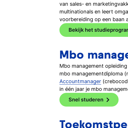
van sales- en marketingvakk
multinationals en leert omg
voorbereiding op een baan 
Bekijk het studieprogr
Mbo managem
Mbo management opleiding lei
mbo managementdiploma (mbo
Accountmanager
(crebocode
in één jaar je mbo managem
Snel studeren
Toekomstpe