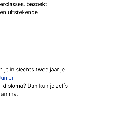
erclasses, bezoekt
si
een uitstekende
je in slechts twee jaar je
Junior
-diploma? Dan kun je zelfs
gramma.