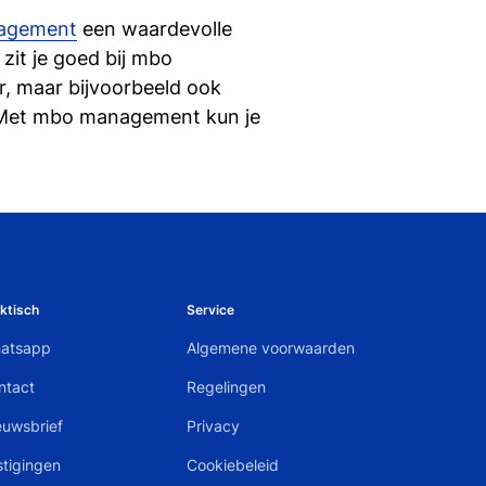
agement
een waardevolle
zit je goed bij mbo
r, maar bijvoorbeeld ook
 Met mbo management kun je
ktisch
Service
atsapp
Algemene voorwaarden
ntact
Regelingen
euwsbrief
Privacy
stigingen
Cookiebeleid