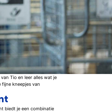
Ti
Ve
Con
Vac
De
Bed
Inl
s
an Tio en leer alles wat je
T
fijne kneepjes van
nt
En
t biedt je een combinatie